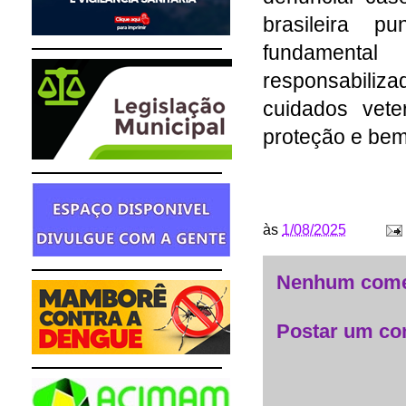
brasileira 
fundament
responsabiliz
cuidados vete
proteção e bem
às
1/08/2025
Nenhum come
Postar um co