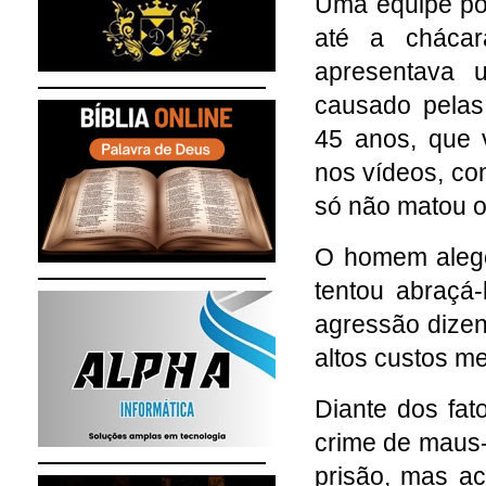
Uma equipe po
até a chácar
apresentava 
causado pelas
45 anos, que 
nos vídeos, co
só não matou o
O homem alego
tentou abraçá-
agressão dizen
altos custos m
Diante dos fat
crime de maus-t
prisão, mas a