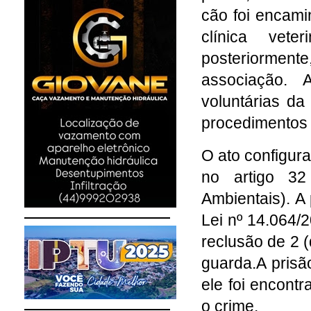
cão foi encami
clínica vete
posteriormente
associação.
voluntárias d
procedimentos d
O ato configura
no artigo 32
Ambientais). A
Lei nº 14.064/
reclusão de 2 (
guarda.A prisão
ele foi encont
o crime.