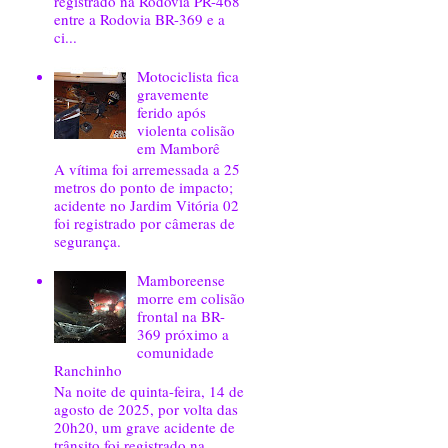
registrado na Rodovia PR-468
entre a Rodovia BR-369 e a
ci...
Motociclista fica
gravemente
ferido após
violenta colisão
em Mamborê
A vítima foi arremessada a 25
metros do ponto de impacto;
acidente no Jardim Vitória 02
foi registrado por câmeras de
segurança.
Mamboreense
morre em colisão
frontal na BR-
369 próximo a
comunidade
Ranchinho
Na noite de quinta-feira, 14 de
agosto de 2025, por volta das
20h20, um grave acidente de
trânsito foi registrado na