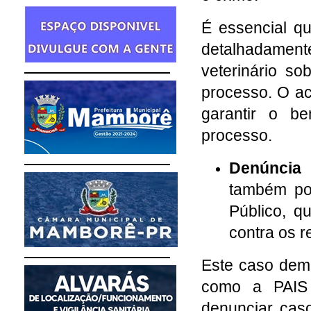
É essencial qu
detalhadamente
veterinário so
processo. O a
garantir o b
processo.
Denúncia 
também pod
Público, q
contra os 
Este caso dem
como a PAIS 
denunciar caso