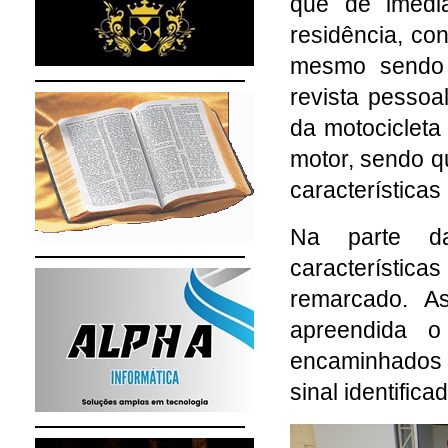
que de imedia
residência, co
mesmo sendo 
revista pessoal
da motocicleta
motor, sendo q
característica
Na parte da
característica
remarcado. As
apreendida o
encaminhados 
sinal identific