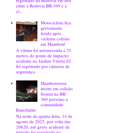
registrado na Rodovia PR-468
entre a Rodovia BR-369 e a
ci...
Motociclista fica
gravemente
ferido após
violenta colisão
em Mamborê
A vítima foi arremessada a 25
metros do ponto de impacto;
acidente no Jardim Vitória 02
foi registrado por câmeras de
segurança.
Mamboreense
morre em colisão
frontal na BR-
369 próximo a
comunidade
Ranchinho
Na noite de quinta-feira, 14 de
agosto de 2025, por volta das
20h20, um grave acidente de
trânsito foi registrado na