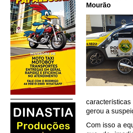
Mourão
característica
gerou a suspei
Com isso a equ