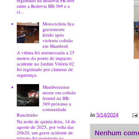
registrado na Rodovia PR-468
entre a Rodovia BR-369 e a
ci...
Motociclista fica
gravemente
ferido após
violenta colisão
em Mamborê
A vítima foi arremessada a 25
metros do ponto de impacto;
acidente no Jardim Vitória 02
foi registrado por câmeras de
segurança.
Mamboreense
morre em colisão
frontal na BR-
369 próximo a
comunidade
Ranchinho
às
5/14/2024
Na noite de quinta-feira, 14 de
agosto de 2025, por volta das
20h20, um grave acidente de
Nenhum come
trânsito foi registrado na