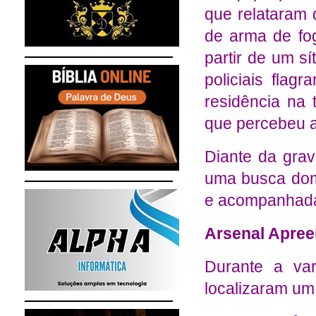
que relataram
de arma de fo
partir de um s
policiais flag
residência na t
que percebeu a
Diante da grav
uma busca domi
e acompanhada
Arsenal Apree
Durante a var
localizaram um