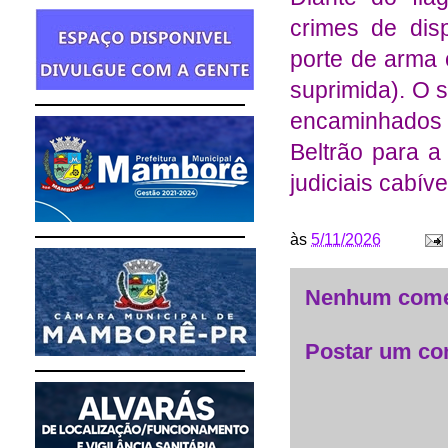
crimes de dis
porte de arma 
suprimida). O 
encaminhados à
Beltrão para a
judiciais cabíve
às
5/11/2026
Nenhum come
Postar um co