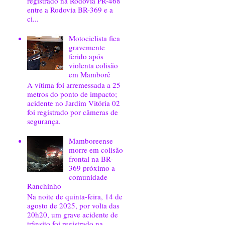
registrado na Rodovia PR-468
entre a Rodovia BR-369 e a
ci...
Motociclista fica
gravemente
ferido após
violenta colisão
em Mamborê
A vítima foi arremessada a 25
metros do ponto de impacto;
acidente no Jardim Vitória 02
foi registrado por câmeras de
segurança.
Mamboreense
morre em colisão
frontal na BR-
369 próximo a
comunidade
Ranchinho
Na noite de quinta-feira, 14 de
agosto de 2025, por volta das
20h20, um grave acidente de
trânsito foi registrado na