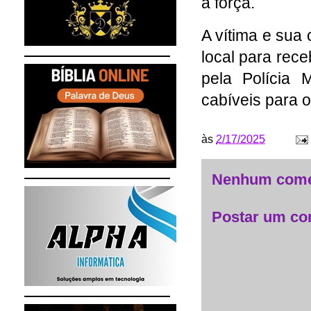
à força.
A vítima e sua
local para rec
pela Polícia 
cabíveis para 
às
2/17/2025
Nenhum come
Postar um co