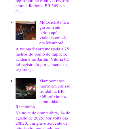
registrado na Rodovia PR-468
entre a Rodovia BR-369 e a
ci...
Motociclista fica
gravemente
ferido após
violenta colisão
em Mamborê
A vítima foi arremessada a 25
metros do ponto de impacto;
acidente no Jardim Vitória 02
foi registrado por câmeras de
segurança.
Mamboreense
morre em colisão
frontal na BR-
369 próximo a
comunidade
Ranchinho
Na noite de quinta-feira, 14 de
agosto de 2025, por volta das
20h20, um grave acidente de
trânsito foi registrado na