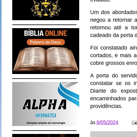
Um dos abordados 
negou a retornar 
retornou até a to
cadeado da porta 
Foi constatado ai
cortados, e mais a
cobre grossos enro
A porta do servi
constatar se os i
Diante do expost
encaminhados par
providências
.
às
6/05/2024