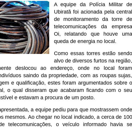
A equipe da Polícia Militar d
Ubiratã foi acionada pela centra
de monitoramento da torre d
telecomunicações da empres
Oi, relatando que houve um
queda de energia no local.
Como essas torres estão send
alvo de diversos furtos na região
mente deslocou ao endereço, onde no local fora
indivíduos saindo da propriedade, com as roupas sujas
em e qualificação, estes foram argumentados sobre 
al, o qual disseram que acabaram ficando com o se
tível e estavam a procura de um posto.
apresentada, a equipe pediu para que mostrassem ond
os mesmos. Ao chegar no local indicado, a cerca de 10
de telecomunicações, o veículo informado havia s