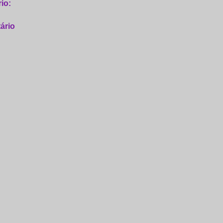
io:
ário