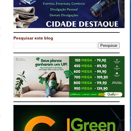
e
l
e
a
a
Pesquisar este blog
o
,
m
,
o
u
e
0
e