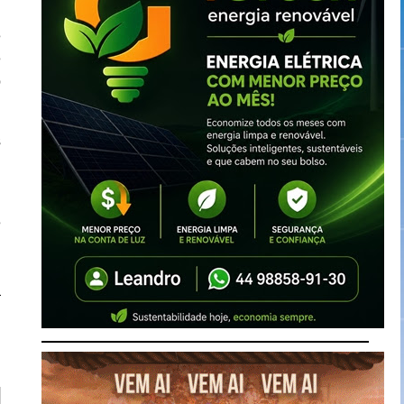
e
e
o
s
e
e
.
m
a