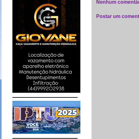
Nenhum comentár
Postar um coment