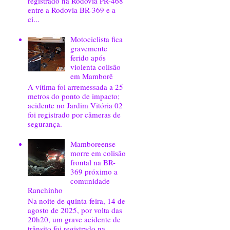
registrado na Rodovia PR-468
entre a Rodovia BR-369 e a
ci...
Motociclista fica
gravemente
ferido após
violenta colisão
em Mamborê
A vítima foi arremessada a 25
metros do ponto de impacto;
acidente no Jardim Vitória 02
foi registrado por câmeras de
segurança.
Mamboreense
morre em colisão
frontal na BR-
369 próximo a
comunidade
Ranchinho
Na noite de quinta-feira, 14 de
agosto de 2025, por volta das
20h20, um grave acidente de
trânsito foi registrado na