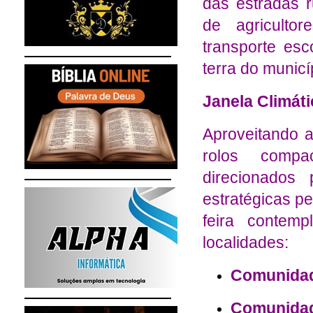
das estradas r
de agriculto
transporte esc
terra do municí
Janela Climát
Aproveitando 
rolos compa
direcionados 
estratégicas pe
feira contemp
localidades:
Comunidad
Comunidad