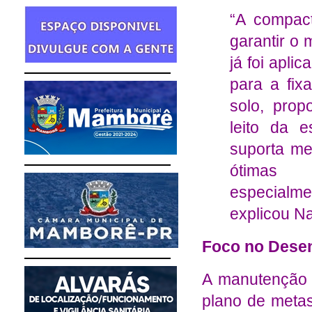
“A compac
garantir o
já foi apli
para a fix
solo, prop
leito da 
suporta m
ótimas c
especialme
explicou Na
Foco no Dese
A manutenção c
plano de metas