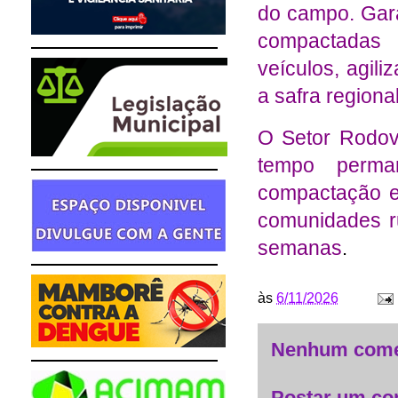
do campo. Gara
compactadas 
veículos, agil
a safra regiona
O Setor Rodov
tempo perma
compactação e
comunidades r
semanas
.
às
6/11/2026
Nenhum come