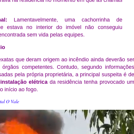
trava na residência no momento em que as chamas
al:
Lamentavelmente, uma cachorrinha de
e estava no interior do imóvel não conseguiu
 encontrada sem vida pelas equipes.
io
exatas que deram origem ao incêndio ainda deverão se
s órgãos competentes. Contudo, segundo informaçõe
adas pela própria proprietária, a principal suspeita é d
 instalação elétrica
da residência tenha provocado u
o início ao fogo.
tal O Vale