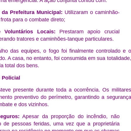
ma emergencial. A ação conjunta contou com:
 da Prefeitura Municipal:
Utilizaram o caminhão-
a frota para o combate direto;
 Voluntários Locais:
Prestaram apoio crucial
rando tratores e caminhões-tanque particulares.
lho das equipes, o fogo foi finalmente controlado e 
ado. A casa, no entanto, foi consumida em sua totalidade
a total dos bens.
 Policial
esteve presente durante toda a ocorrência. Os militare
mento preventivo do perímetro, garantindo a seguranç
bate e dos vizinhos.
eguros:
Apesar da proporção do incêndio, não
o de pessoas feridas, uma vez que a proprietária