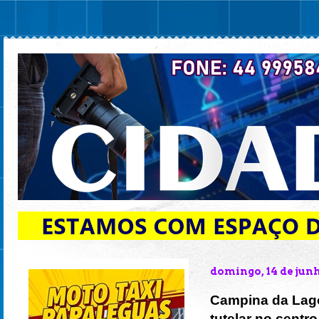
domingo, 14 de jun
Campina da Lagoa
tutelar no centr