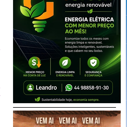
o
,
s
a