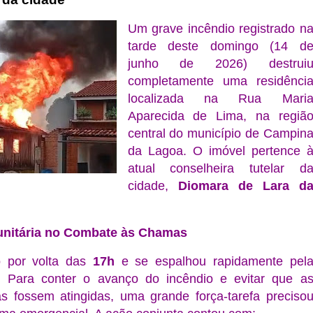
Um grave incêndio registrado n
tarde deste domingo (14 d
junho de 2026) destrui
completamente uma residênci
localizada na Rua Mari
Aparecida de Lima, na regiã
central do município de Campin
da Lagoa. O imóvel pertence 
atual conselheira tutelar d
cidade,
Diomara de Lara d
nitária no Combate às Chamas
o por volta das
17h
e se espalhou rapidamente pel
. Para conter o avanço do incêndio e evitar que a
as fossem atingidas, uma grande força-tarefa preciso