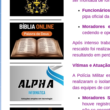
ser montada de for
Funcionários
pipa oficial d
Moradores e
cedendo e ope
Após intenso traba
rescaldo foi realiz
resultando em perd
Vítimas e Atuação
A Polícia Militar 
realizaram o isola
das equipes de com
Moradores S
houve registr