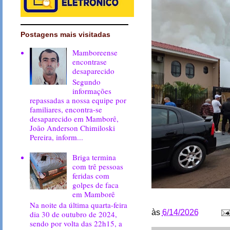
Postagens mais visitadas
Mamboreense
encontrase
desaparecido
Segundo
informações
repassadas a nossa equipe por
familiares, encontra-se
desaparecido em Mamborê,
João Anderson Chimiloski
Pereira, inform...
Briga termina
com trê pessoas
feridas com
golpes de faca
em Mamborê
Na noite da última quarta-feira
às
6/14/2026
dia 30 de outubro de 2024,
sendo por volta das 22h15, a