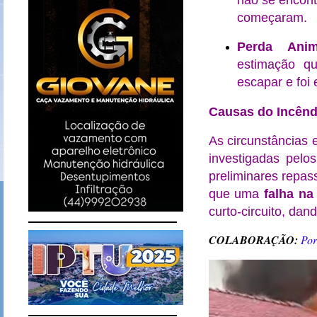
não se encon
começaram.
Perda Anim
estimação qu
escapar e foi
Causas do Incênd
As circunstâncias 
investigadas pelo
preliminares repass
que uma
falha na
curto-circuito, dand
COLABORAÇÃO:
Por