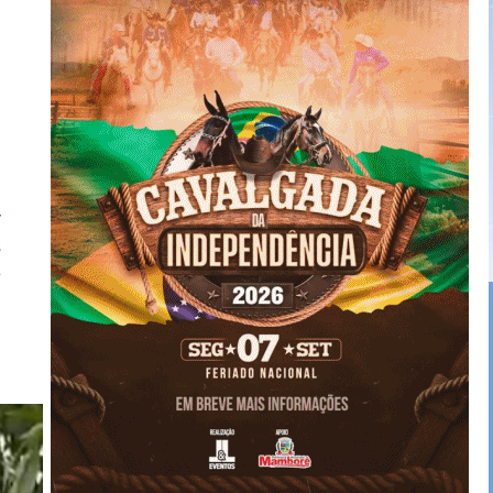
r
s
e
m