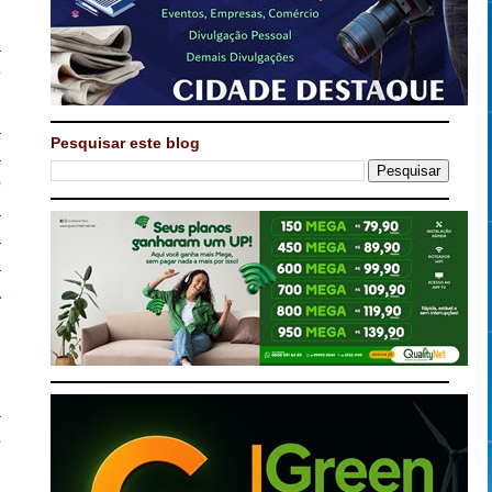
a
e
u
a
Pesquisar este blog
a
o
a
à
a
a
a
s
u