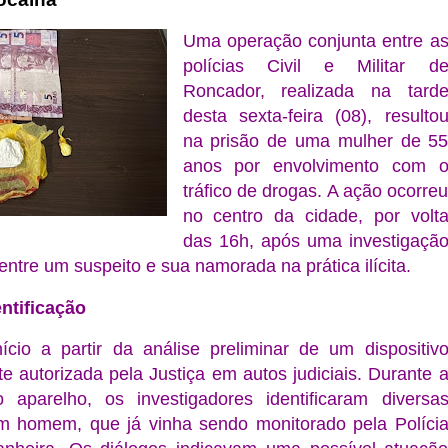
Uma operação conjunta entre a
polícias Civil e Militar d
Roncador, realizada na tard
desta sexta-feira (08), resulto
na prisão de uma mulher de 5
anos por envolvimento com 
tráfico de drogas. A ação ocorre
no centro da cidade, por volt
das 16h, após uma investigaçã
entre um suspeito e sua namorada na prática ilícita.
entificação
ício a partir da análise preliminar de um dispositiv
te autorizada pela Justiça em autos judiciais. Durante 
o aparelho, os investigadores identificaram diversa
m homem, que já vinha sendo monitorado pela Políci