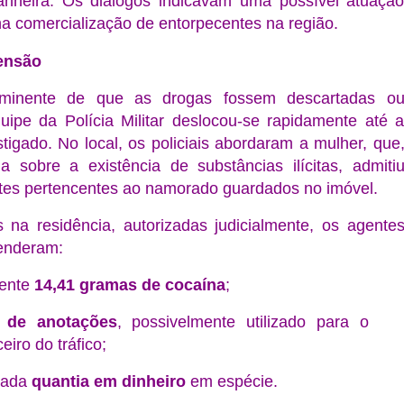
anheira. Os diálogos indicavam uma possível atuaçã
na comercialização de entorpecentes na região.
ensão
iminente de que as drogas fossem descartadas o
uipe da Polícia Militar deslocou-se rapidamente até 
stigado. No local, os policiais abordaram a mulher, que
a sobre a existência de substâncias ilícitas, admiti
tes pertencentes ao namorado guardados no imóvel.
 na residência, autorizadas judicialmente, os agente
eenderam:
ente
14,41 gramas de cocaína
;
 de anotações
, possivelmente utilizado para o
eiro do tráfico;
nada
quantia em dinheiro
em espécie.