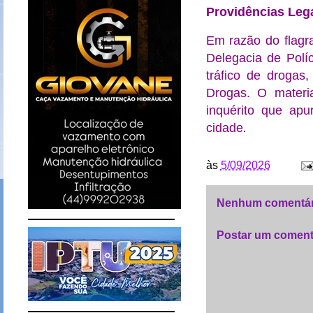
Providências Leg
Em razão do flagra
Delegacia de Polí
tráfico de drogas
Drogas. O materia
inquérito que apu
cidade
.
às
5/09/2026
Nenhum comentár
Postar um coment