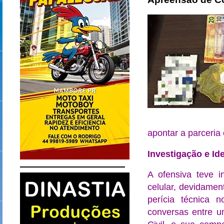
apontar a parceria 
Investigação e Id
A ofensiva teve in
celular, devidamen
perícia técnica n
conversas entre u