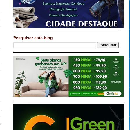
s
e
e
u
Pesquisar este blog
5
o
u
a
o
o
a
s
a