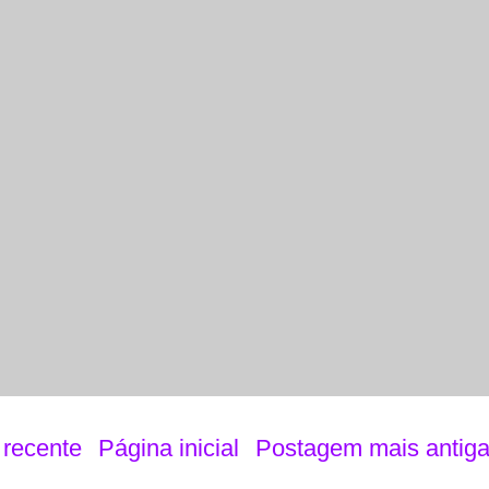
recente
Página inicial
Postagem mais antig