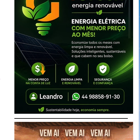
o
u
a
,
u
s