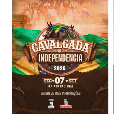
à
e
e
o
a