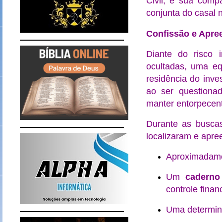
Civil, e sua comp
conjunta do casal 
Confissão e Apre
Diante do risco 
ocultadas, uma eq
residência do inve
ao ser questionad
manter entorpecen
Durante as buscas
localizaram e apr
Aproximadam
Um
caderno
controle financ
Uma determi