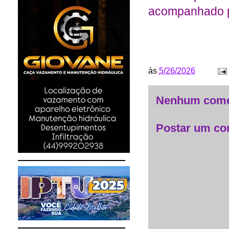
acompanhado p
às
5/26/2026
Nenhum come
Postar um co