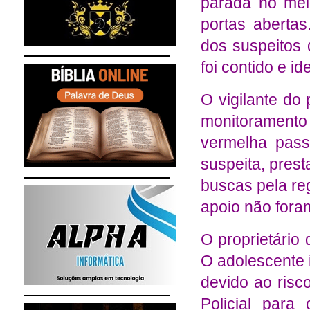
parada no mei
portas abertas
dos suspeitos 
foi contido e i
O vigilante do
monitoramento
vermelha pass
suspeita, pres
buscas pela re
apoio não fora
O proprietário 
O adolescente 
devido ao risc
Policial para 