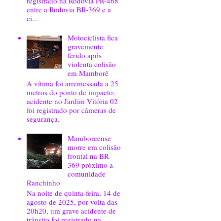
registrado na Rodovia PR-468
entre a Rodovia BR-369 e a
ci...
Motociclista fica
gravemente
ferido após
violenta colisão
em Mamborê
A vítima foi arremessada a 25
metros do ponto de impacto;
acidente no Jardim Vitória 02
foi registrado por câmeras de
segurança.
Mamboreense
morre em colisão
frontal na BR-
369 próximo a
comunidade
Ranchinho
Na noite de quinta-feira, 14 de
agosto de 2025, por volta das
20h20, um grave acidente de
trânsito foi registrado na