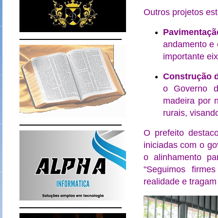
Outros projetos es
Pavimentaçã
andamento e o
importante eix
Construção d
o Governo do
madeira por n
rurais, visan
O prefeito desta
iniciadas com o go
o alinhamento pa
"Seguimos firmes
realidade e tragam