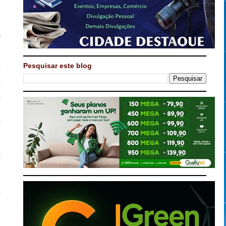
,
a
e
l
Pesquisar este blog
e
o
o
O
o
o
o
.
s
u