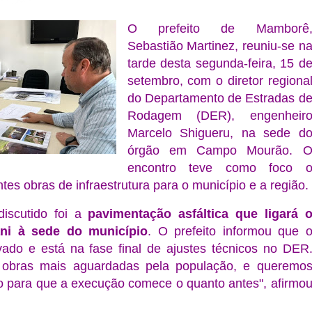
O prefeito de Mamborê
Sebastião Martinez, reuniu-se n
tarde desta segunda-feira, 15 d
setembro, com o diretor regiona
do Departamento de Estradas d
Rodagem (DER), engenheir
Marcelo Shigueru, na sede d
órgão em Campo Mourão. 
encontro teve como foco 
es obras de infraestrutura para o município e a região.
discutido foi a
pavimentação asfáltica que ligará 
ani à sede do município
. O prefeito informou que 
ovado e está na fase final de ajustes técnicos no DER
obras mais aguardadas pela população, e queremo
o para que a execução comece o quanto antes", afirmo