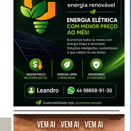
s
o
.
m