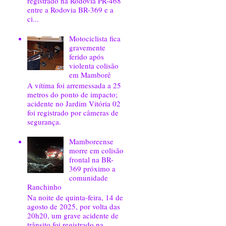
registrado na Rodovia PR-468
entre a Rodovia BR-369 e a
ci...
Motociclista fica
gravemente
ferido após
violenta colisão
em Mamborê
A vítima foi arremessada a 25
metros do ponto de impacto;
acidente no Jardim Vitória 02
foi registrado por câmeras de
segurança.
Mamboreense
morre em colisão
frontal na BR-
369 próximo a
comunidade
Ranchinho
Na noite de quinta-feira, 14 de
agosto de 2025, por volta das
20h20, um grave acidente de
trânsito foi registrado na