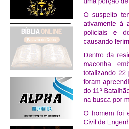
uma porção de
O suspeito ten
ativamente à 
policiais e 
causando ferim
Dentro da res
maconha emba
totalizando 2
foram apreendi
do 11º Batalhão 
na busca por m
O homem foi e
Civil de Engen