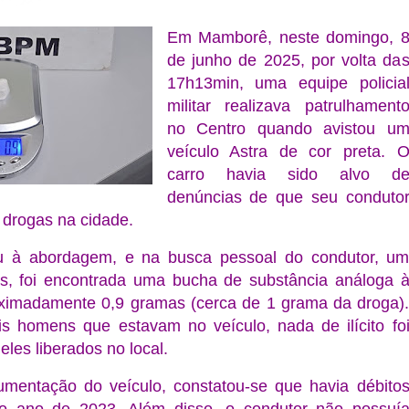
Em Mamborê, neste domingo, 
de junho de 2025, por volta da
17h13min, uma equipe policia
militar realizava patrulhament
no Centro quando avistou u
veículo Astra de cor preta. 
carro havia sido alvo d
denúncias de que seu conduto
o drogas na cidade.
u à abordagem, e na busca pessoal do condutor, u
, foi encontrada uma bucha de substância análoga 
ximadamente 0,9 gramas (cerca de 1 grama da droga)
s homens que estavam no veículo, nada de ilícito fo
les liberados no local.
cumentação do veículo, constatou-se que havia débito