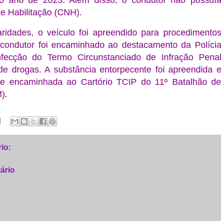
o ano de 2023. Além disso, o condutor não possuí
de Habilitação (CNH).
aridades, o veículo foi apreendido para procedimento
O condutor foi encaminhado ao destacamento da Políci
nfecção do Termo Circunstanciado de Infração Pena
de drogas. A substância entorpecente foi apreendida 
te encaminhada ao Cartório TCIP do 11º Batalhão d
M)
.
io:
ário