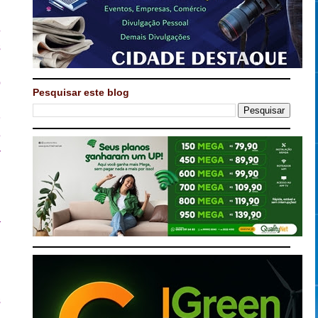
8
s
l
o
Pesquisar este blog
m
O
e
r
m
à
.
i
s