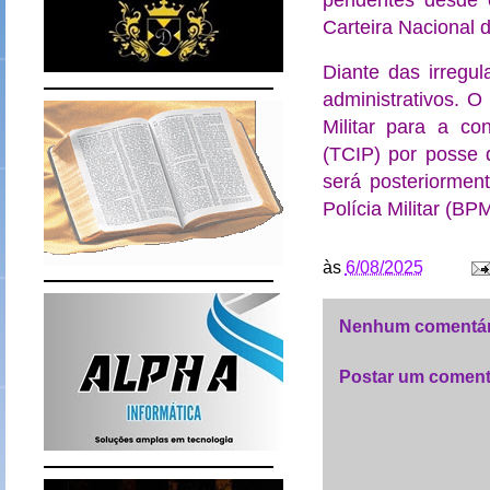
pendentes desde 
Carteira Nacional 
Diante das irregul
administrativos. 
Militar para a co
(TCIP) por posse 
será posteriormen
Polícia Militar (BP
às
6/08/2025
Nenhum comentár
Postar um coment