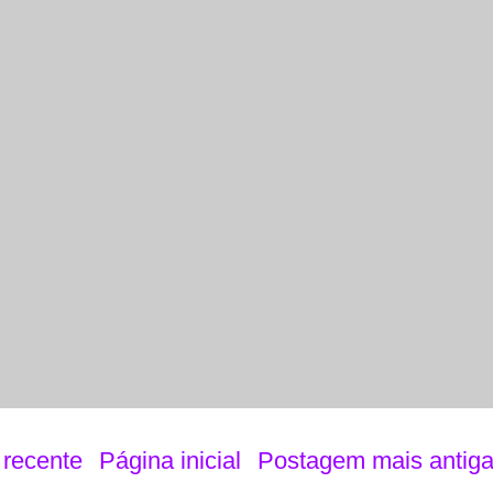
recente
Página inicial
Postagem mais antig