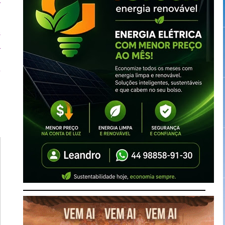
a
s
a
l
e
e