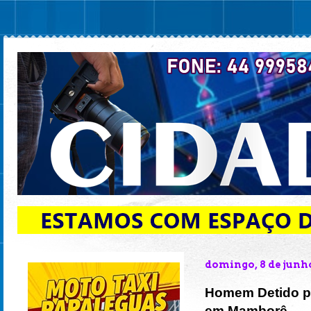
domingo, 8 de junh
Homem Detido po
em Mamborê