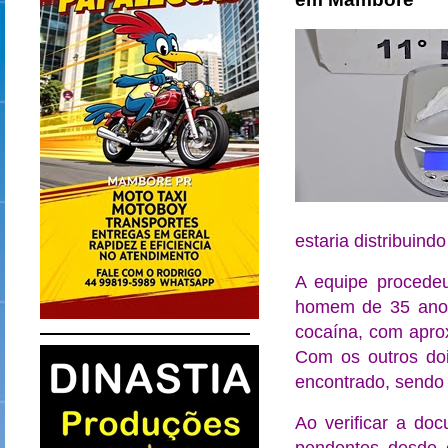
estaria distribuind
A equipe procede
homem de 35 anos
cocaína, com apro
Com os outros doi
encontrado, sendo e
Ao verificar a do