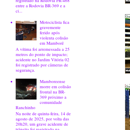
registrado na Rodovia PR-468
entre a Rodovia BR-369 e a
ci...
Motociclista fica
gravemente
ferido após
violenta colisão
em Mamborê
A vítima foi arremessada a 25
metros do ponto de impacto;
acidente no Jardim Vitória 02
foi registrado por câmeras de
segurança.
Mamboreense
morre em colisão
frontal na BR-
369 próximo a
comunidade
Ranchinho
Na noite de quinta-feira, 14 de
agosto de 2025, por volta das
20h20, um grave acidente de
trânsito foi registrado na