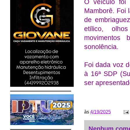
O veículo foi
Mamborê. Foi l
de embriaguez
etílico, olh
movimentos b
sonolência.
Foi dada voz d
à 16ª SDP (Su
ser apresentado
às
4/19/2025
Nenhum come