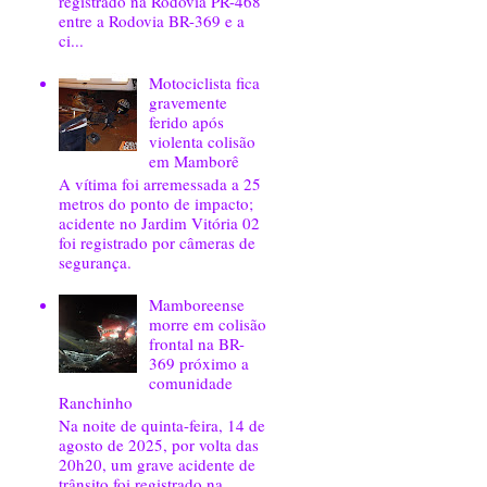
registrado na Rodovia PR-468
entre a Rodovia BR-369 e a
ci...
Motociclista fica
gravemente
ferido após
violenta colisão
em Mamborê
A vítima foi arremessada a 25
metros do ponto de impacto;
acidente no Jardim Vitória 02
foi registrado por câmeras de
segurança.
Mamboreense
morre em colisão
frontal na BR-
369 próximo a
comunidade
Ranchinho
Na noite de quinta-feira, 14 de
agosto de 2025, por volta das
20h20, um grave acidente de
trânsito foi registrado na