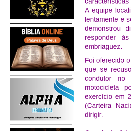
características
A equipe local
lentamente e s
demonstrou d
responder às
embriaguez.
Foi oferecido 
que se recuso
condutor no 
motocicleta p
exercício em 
(Carteira Nac
dirigir.