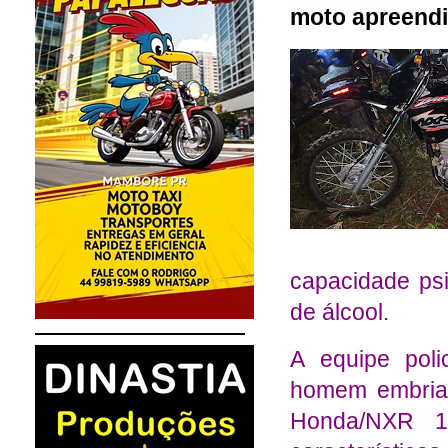
moto apreend
capacidade psi
de álcool.
A equipe pol
homem embriag
Honda/NXR 1