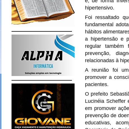
e, de forma inve
hipertensivo.
Foi ressaltado q
fundamental adota
hábitos alimentares
a hipertensão e 
regular também 
prevenção, diag
relacionadas à hipe
A reunião foi um
promover a consci
pacientes.
O prefeito Sebast
Lucinéia Scheffer
em promover ações
prevenção de doen
educativas, aco