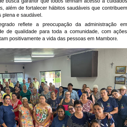
de busca garantir que todos tenham acesso a cuidado
, além de fortalecer hábitos saudáveis que contribue
 plena e saudável.
tegrado reflete a preocupação da administração e
de de qualidade para toda a comunidade, com açõe
ctam positivamente a vida das pessoas em Mambor
ê.