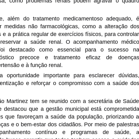
rsa, como problemas renais podem agravar o quadr
ue, além do tratamento medicamentoso adequado, 
r medidas não farmacológicas, como a alteração do
 e a prática regular de exercícios físicos, para controla
preservar a saúde renal. O acompanhamento médic
foi destacado como essencial para o sucesso n
nóstico precoce e tratamento eficaz de doença
rtensão e à função renal.
a oportunidade importante para esclarecer dúvidas
entização e reforçar o compromisso com a saúde do
ião Martinez tem se reunido com a secretária de Saúd
 e destacou que a gestão municipal está comprometid
 que favoreçam a saúde da população, priorizando 
ças e o bem-estar dos cidadãos. Por meio de palestra
mpanhamento contínuo e programas de saúde, 