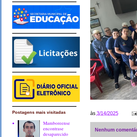
Postagens mais visitadas
às
3/14/2025
Mamboreense
encontrase
Nenhum comentár
desaparecido