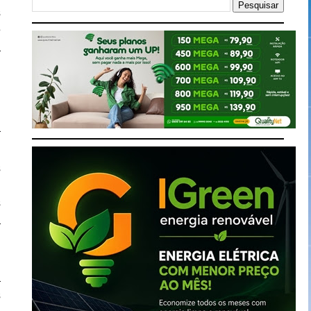
s
e
a
.
,
a
s
s
a
a
s