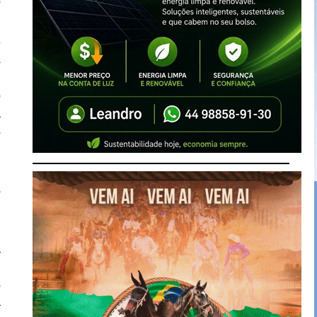
o
é
s
r
o
a
s
,
s
e
a
a
s
a