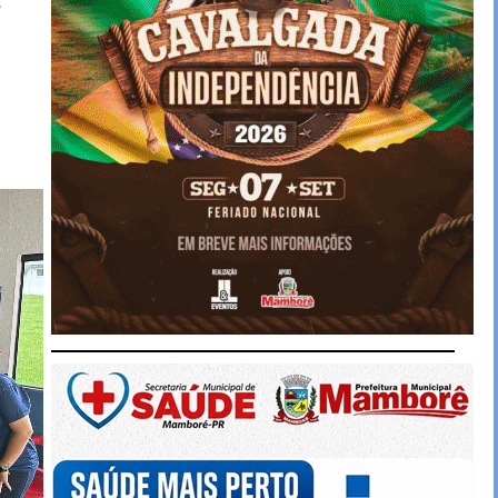
s
m
m
s