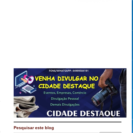
e
m
,
m
Pesquisar este blog
s