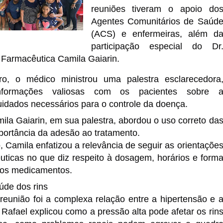
reuniões tiveram o apoio do
Agentes Comunitários de Saúd
(ACS) e enfermeiras, além d
participação especial do Dr
a Farmacêutica Camila Gaiarin.
ro, o médico ministrou uma palestra esclarecedora
informações valiosas com os pacientes sobre 
uidados necessários para o controle da doença.
ila Gaiarin, em sua palestra, abordou o uso correto da
ortância da adesão ao tratamento.
, Camila enfatizou a relevância de seguir as orientaçõe
ticas no que diz respeito à dosagem, horários e form
dos medicamentos.
úde dos rins
reunião foi a complexa relação entre a hipertensão e 
 Rafael explicou como a pressão alta pode afetar os rin