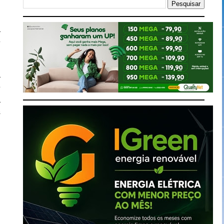
a
,
a
e
a
e
a
s