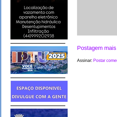
Postagem mais 
Assinar:
Postar comen