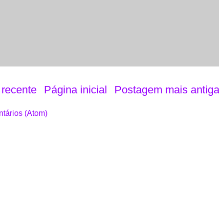
recente
Página inicial
Postagem mais antig
tários (Atom)