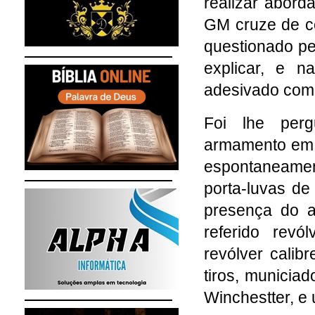
realizar abord
GM cruze de co
questionado p
explicar, e n
adesivado com
Foi lhe per
armamento em s
espontaneame
porta-luvas de
presença do 
referido rev
revólver cali
tiros, munici
Winchestter, e