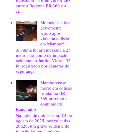
registrado na Rodovia PR-468
entre a Rodovia BR-369 e a
ci...
Motociclista fica
gravemente
ferido após
violenta colisão
em Mamborê
A vítima foi arremessada a 25
metros do ponto de impacto;
acidente no Jardim Vitória 02
foi registrado por câmeras de
segurança.
Mamboreense
morre em colisão
frontal na BR-
369 próximo a
comunidade
Ranchinho
Na noite de quinta-feira, 14 de
agosto de 2025, por volta das
20h20, um grave acidente de
trânsito foi registrado na