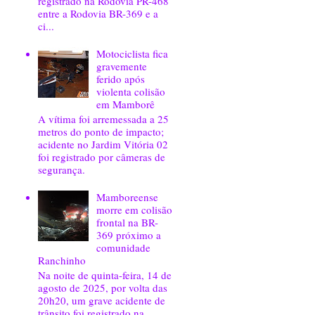
registrado na Rodovia PR-468
entre a Rodovia BR-369 e a
ci...
Motociclista fica
gravemente
ferido após
violenta colisão
em Mamborê
A vítima foi arremessada a 25
metros do ponto de impacto;
acidente no Jardim Vitória 02
foi registrado por câmeras de
segurança.
Mamboreense
morre em colisão
frontal na BR-
369 próximo a
comunidade
Ranchinho
Na noite de quinta-feira, 14 de
agosto de 2025, por volta das
20h20, um grave acidente de
trânsito foi registrado na