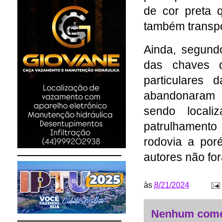
de cor preta 
também transpo
Ainda, segundo
das chaves d
particulares
abandonaram o
sendo locali
patrulhamento
rodovia a por
autores não fo
às
8/21/2024
Nenhum come