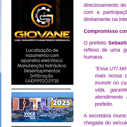
direcionamento do
com a participa
diretamente na int
Compromisso com 
O prefeito
Sebasti
reflexo de uma ge
humana.
"Essa UTI Móv
mais nossa c
investir no c
vida, gara
atendimento 
prefeito.
A secretária muni
chegada do veícul