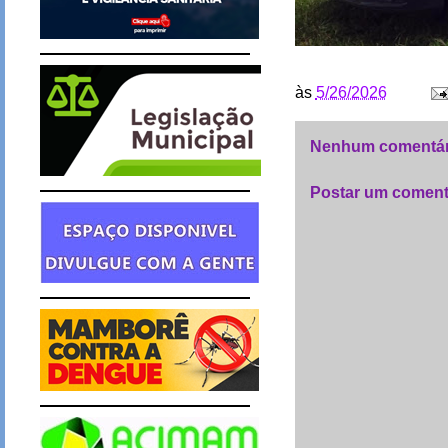
às
5/26/2026
Nenhum comentár
Postar um coment