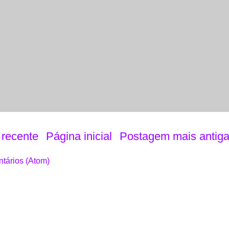
recente
Página inicial
Postagem mais antig
tários (Atom)