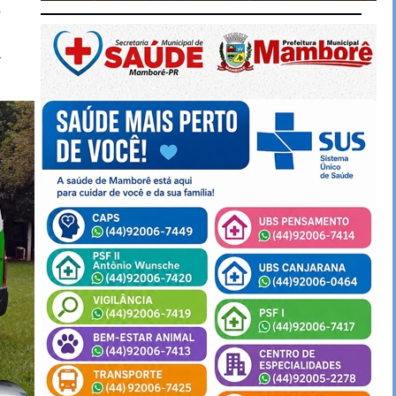
s
m
a