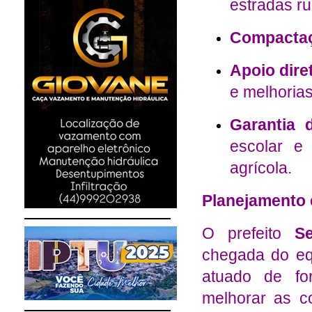
estradas ru
Compactaç
Apoio dire
e melhorias
Garantia d
escolar e
agrícola.
Planejamento 
O prefeito
S
chegada do eq
atuado de fo
melhorar as c