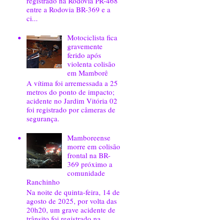
registrado na Rodovia PR-468
entre a Rodovia BR-369 e a
ci...
Motociclista fica
gravemente
ferido após
violenta colisão
em Mamborê
A vítima foi arremessada a 25
metros do ponto de impacto;
acidente no Jardim Vitória 02
foi registrado por câmeras de
segurança.
Mamboreense
morre em colisão
frontal na BR-
369 próximo a
comunidade
Ranchinho
Na noite de quinta-feira, 14 de
agosto de 2025, por volta das
20h20, um grave acidente de
trânsito foi registrado na