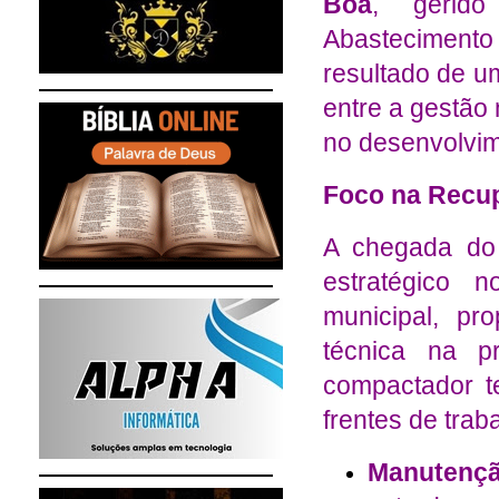
Boa
, gerido
Abasteciment
resultado de u
entre a gestão
no desenvolvim
Foco na Recup
A chegada do
estratégico 
municipal, pr
técnica na p
compactador t
frentes de trab
Manutenç