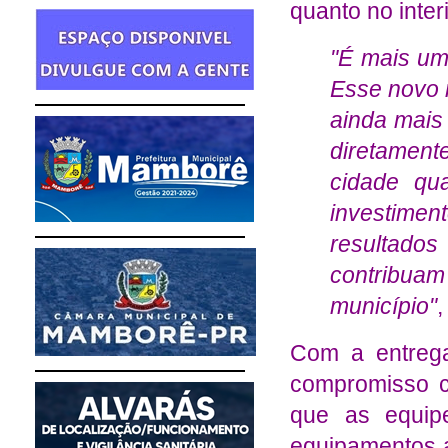
quanto no interi
"É mais um
Esse novo 
ainda mais 
diretamen
cidade qu
investimen
resultado
contribua
município"
,
Com a entrega
compromisso co
que as equip
equipamentos 