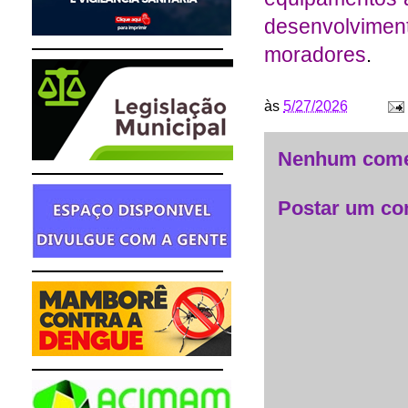
desenvolvimen
moradores
.
às
5/27/2026
Nenhum come
Postar um co