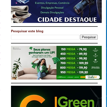
a
ê
a
o
Pesquisar este blog
a
e
o
a
a
a
s