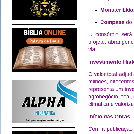
Monster
Ltda
Compasa
do B
O consórcio será
projeto, abrangend
via.
Investimento Hist
O valor total adju
milhões, oitocentos
representa um inve
agronegócio local,
climática e valoriz
Início das Obras
Com a publicação o