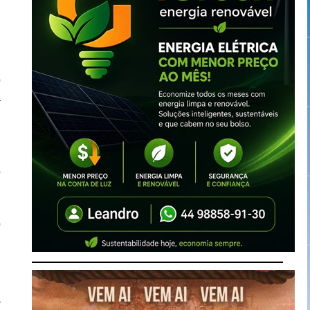
o
a
o
e
o
o
a