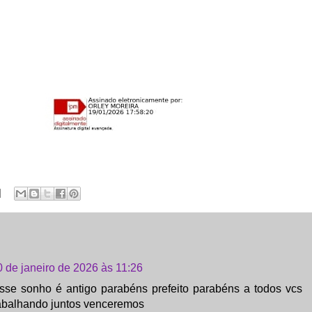
0 de janeiro de 2026 às 11:26
sse sonho é antigo parabéns prefeito parabéns a todos vcs
rabalhando juntos venceremos