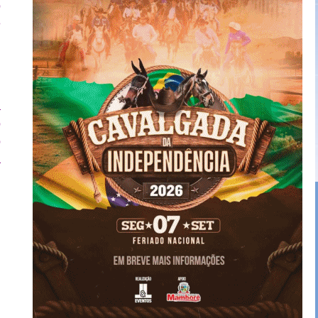
o
e
e
e
a
o
o
a