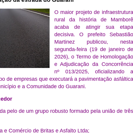
O maior projeto de infraestrutur
rural da história de
Mambor
acaba de atingir sua etap
decisiva. O prefeito
Sebastiã
Martinez
publicou, nest
segunda-feira (
19 de janeiro d
2026
), o Termo de Homologaçã
e Adjudicação da
Concorrênci
nº 013/2025
, oficializando 
po de empresas que executará a pavimentação asfáltic
nicípio e a
Comunidade do Guarani
.
cedor
cida pelo de um grupo robusto formado pela união de trê
:
a e Comércio de Britas e Asfalto Ltda;