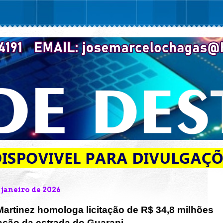
 janeiro de 2026
o Martinez homologa licitação de R$ 34,8 milhões
ação da estrada do Guarani