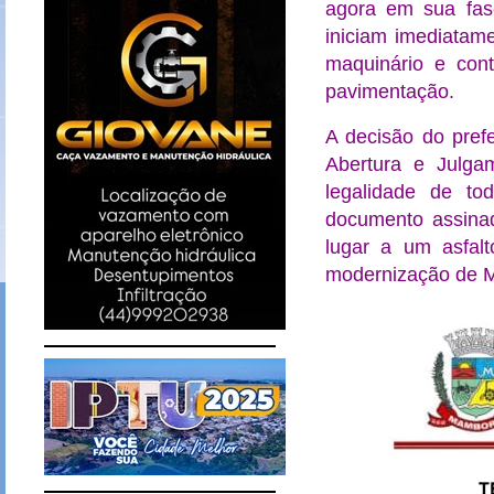
agora em sua fase
iniciam imediatame
maquinário e cont
pavimentação.
A decisão do pref
Abertura e Julgam
legalidade de t
documento assinad
lugar a um asfal
modernização de 