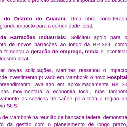
is recentes, o prefeito destacou a importância de busca
o do Distrito do Guarani:
Uma obra considerad
e grande impacto para a comunidade local.
de Barracões Industriais:
Solicitou apoio para 
ento de novos barracões ao longo da BR-369, com
ra fomentar a
geração de emprego, renda
e incentiva
rismo local.
r novas solicitações, Martinez ressaltou o impact
ande investimento privado em Mamborê: o novo
Hospita
reendimento, avaliado em aproximadamente R$ 3
enas movimentará a economia local, mas també
ativamente os serviços de saúde para toda a região a
via SUS.
va de Mamborê na reunião da bancada federal demonstr
to da gestão com o planejamento de longo prazo