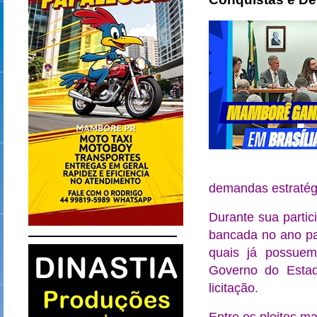
demandas estratég
Durante sua parti
bancada no ano pas
quais já possuem
Governo do Estad
licitação.