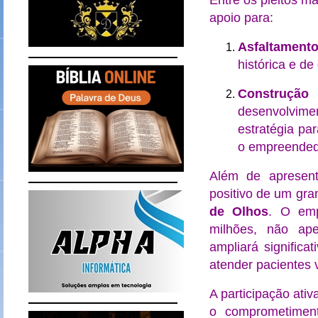
Entre os pleitos ma
apoio para:
Asfaltament
histórica e d
Construção 
desenvolvim
estratégia pa
o empreendedo
Além de apresenta
positivo de um gr
de Olhos
. O emp
milhões, não ap
ampliará signific
atender pacientes 
A participação ati
o comprometimen