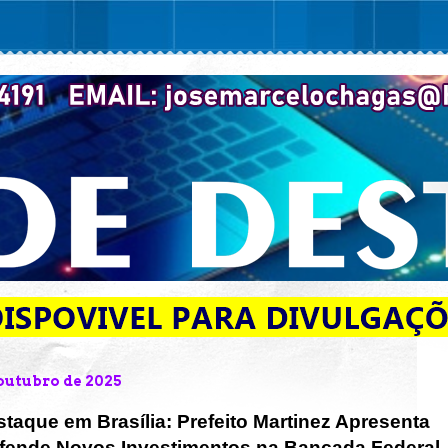
 outubro de 2025
aque em Brasília: Prefeito Martinez Apresenta
fende Novos Investimentos na Bancada Federal