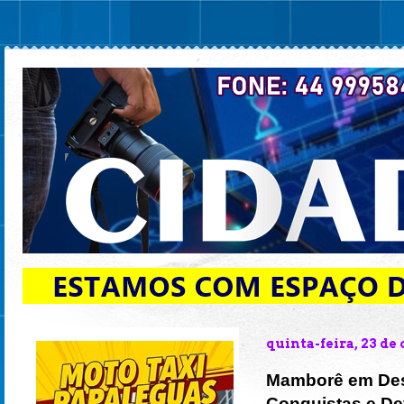
quinta-feira, 23 de
Mamborê em Dest
Conquistas e De