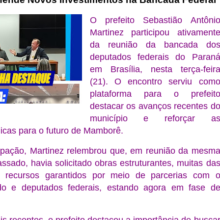
O prefeito Sebastião Antôni
Martinez participou ativament
da reunião da bancada do
deputados federais do Paran
em Brasília, nesta terça-feir
(21). O encontro serviu com
plataforma para o prefeit
destacar os avanços recentes d
município e reforçar a
icas para o futuro de Mamborê.
cipação, Martinez relembrou que, em reunião da mesm
sado, havia solicitado obras estruturantes, muitas da
 recursos garantidos por meio de parcerias com 
o e deputados federais, estando agora em fase d