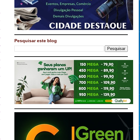
o
e
s
á
Pesquisar este blog
a
o
o
o
s
a
s
o
e