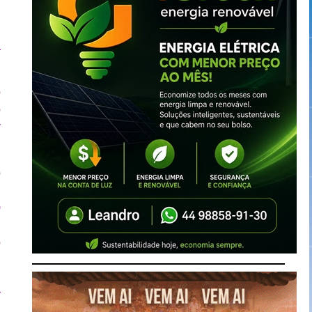
r
a
o
o
r
o
l
0
m
o
a
,